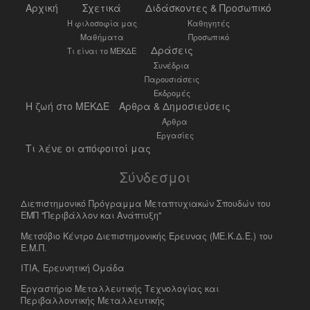
Αρχική
Σχετικά
Διδάσκοντες & Προσωπικό
Η φιλοσοφία μας
Καθηγητές
Μαθήματα
Προσωπικό
Δράσεις
Τι είναι το ΜΕΚΔΕ
Συνέδρια
Παρουσιάσεις
Εκδρομές
Η ζωή στο ΜΕΚΔΕ
Άρθρα & Δημοσιεύσεις
Άρθρα
Εργασίες
Τι λένε οι απόφοιτοί μας
Σύνδεσμοι
Διεπιστημονικό Πρόγραμμα Μεταπτυχιακών Σπουδών του
ΕΜΠ "Περιβάλλον και Ανάπτυξη"
Μετσόβιο Κέντρο Διεπιστημονικής Έρευνας (ΜΕ.Κ.Δ.Ε.) του
Ε.Μ.Π.
ΙΤΙΑ, Ερευνητική Ομάδα
Eργαστήριο Mεταλλευτικής Tεχνολογίας και
Περιβαλλοντικής Μεταλλευτικής