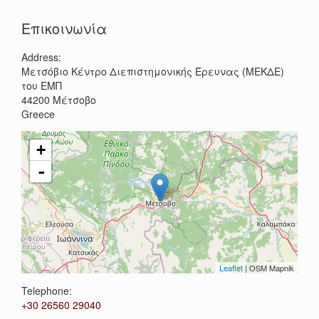
Search
Επικοινωνία
Address:
Μετσόβιο Κέντρο Διεπιστημονικής Έρευνας (ΜΕΚΔΕ)
του ΕΜΠ
44200
Μέτσοβο
Greece
+
-
Leaflet
| OSM Mapnik
Telephone:
+30 26560 29040