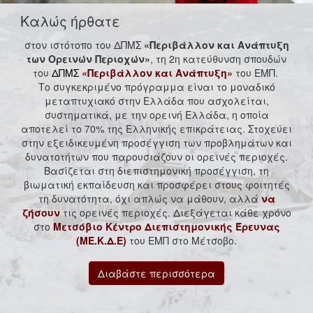
Καλώς ήρθατε
στον ιστότοπο του ΔΠΜΣ
«Περιβάλλον και Ανάπτυξη
των Ορεινών Περιοχών»
, τη 2η κατεύθυνση σπουδών
του
ΔΠΜΣ
«Περιβάλλον και Ανάπτυξη»
του ΕΜΠ.
Το συγκεκριμένο πρόγραμμα είναι το μοναδικό
μεταπτυχιακό στην Ελλάδα που ασχολείται,
συστηματικά, με την ορεινή Ελλάδα, η οποία
αποτελεί το 70% της Ελληνικής επικράτειας. Στοχεύει
στην εξειδικευμένη προσέγγιση των προβλημάτων και
δυνατοτήτων που παρουσιάζουν οι ορεινές περιοχές.
Βασίζεται στη διεπιστημονική προσέγγιση, τη
βιωματική εκπαίδευση και προσφέρει στους φοιτητές
τη δυνατότητα, όχι απλώς να μάθουν, αλλά
να
ζήσουν
τις ορεινές περιοχές. Διεξάγεται κάθε χρόνο
στο
Μετσόβιο Κέντρο Διεπιστημονικής Έρευνας
(ΜΕ.Κ.Δ.Ε)
του ΕΜΠ στο Μέτσοβο.
Διαβάστε περισσότερα