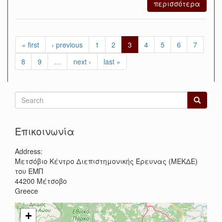
περισσότερα
« first
‹ previous
1
2
3
4
5
6
7
8
9
…
next ›
last »
Search
form
Search
Επικοινωνία
Address:
Μετσόβιο Κέντρο Διεπιστημονικής Έρευνας (ΜΕΚΔΕ)
του ΕΜΠ
44200
Μέτσοβο
Greece
+