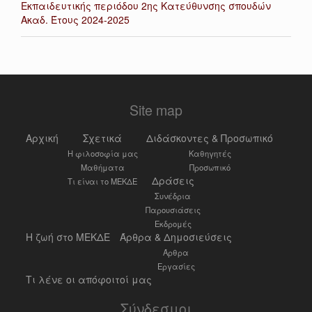
Εκπαιδευτικής περιόδου 2ης Κατεύθυνσης σπουδών
Ακαδ. Έτους 2024-2025
Site map
Αρχική
Σχετικά
Διδάσκοντες & Προσωπικό
Η φιλοσοφία μας
Καθηγητές
Μαθήματα
Προσωπικό
Δράσεις
Τι είναι το ΜΕΚΔΕ
Συνέδρια
Παρουσιάσεις
Εκδρομές
Η ζωή στο ΜΕΚΔΕ
Άρθρα & Δημοσιεύσεις
Άρθρα
Εργασίες
Τι λένε οι απόφοιτοί μας
Σύνδεσμοι