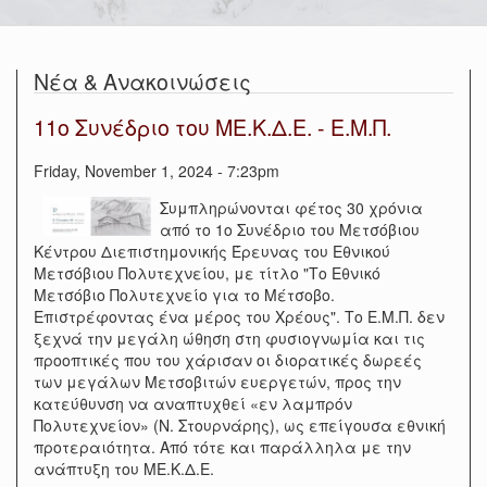
Νέα & Ανακοινώσεις
11ο Συνέδριο του ΜΕ.Κ.Δ.Ε. - Ε.Μ.Π.
Friday, November 1, 2024 - 7:23pm
Συμπληρώνονται φέτος 30 χρόνια
από το 1ο Συνέδριο του Μετσόβιου
Κέντρου Διεπιστημονικής Έρευνας του Εθνικού
Μετσόβιου Πολυτεχνείου, με τίτλο "Το Εθνικό
Μετσόβιο Πολυτεχνείο για το Μέτσοβο.
Επιστρέφοντας ένα μέρος του Χρέους". Το Ε.Μ.Π. δεν
ξεχνά την μεγάλη ώθηση στη φυσιογνωμία και τις
προοπτικές που του χάρισαν οι διορατικές δωρεές
των μεγάλων Μετσοβιτών ευεργετών, προς την
κατεύθυνση να αναπτυχθεί «εν λαμπρόν
Πολυτεχνείον» (Ν. Στουρνάρης), ως επείγουσα εθνική
προτεραιότητα. Από τότε και παράλληλα με την
ανάπτυξη του ΜΕ.Κ.Δ.Ε.