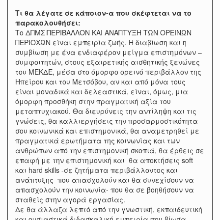
Τι θα λέγατε σε κάποιον-α που σκέφτεται να το
παρακολουθήσει:
Το ΔΠΜΣ ΠΕΡΙΒΑΛΛΟΝ ΚΑΙ ΑΝΑΠΤΥΞΗ ΤΩΝ ΟΡΕΙΝΩΝ
ΠΕΡΙΟΧΩΝ είναι εμπειρία ζωής. Η διαβίωση και η
συμβίωση με ένα ενδιαφέρον μείγμα επιστημόνων –
συμφοιτητών, στους εξαιρετικής αισθητικής ξενώνες
του ΜΕΚΔΕ, μέσα στο όμορφο ορεινό περιβάλλον της
Ηπείρου και του Μετσόβου, αν και από μόνα τους
είναι μοναδικά και δελεαστικά, είναι, όμως, μια
όμορφη προσθήκη στην πραγματική αξία του
μεταπτυχιακού. Θα διευρύνεις την αντίληψη και τις
γνώσεις, θα καλλιεργήσεις την προσαρμοστικότητα
σου κοινωνικά και επιστημονικά, θα αναμετρηθεί με
πραγματικά ερωτήματα της κοινωνίας και των
ανθρώπων από την επιστημονική σκοπιά, θα έρθεις σε
επαφή με την επιστημονική και θα αποκτήσεις soft
και hard skills -σε ζητήματα περιβάλλοντος και
ανάπτυξης που απασχολούν και θα συνεχίσουν να
απασχολούν την κοινωνία- που θα σε βοηθήσουν να
σταθείς στην αγορά εργασίας.
Δε θα άλλαζα λεπτό από την γνωστική, εκπαιδευτική
και ουσιαστικά διδασκαλική εμπειρία που βίωσα