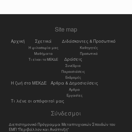
Site map
Αρχική
Σχετικά
Διδάσκοντες & Προσωπικό
Η φιλοσοφία μας
Καθηγητές
Μαθήματα
Προσωπικό
Δράσεις
Τι είναι το ΜΕΚΔΕ
Συνέδρια
Παρουσιάσεις
Εκδρομές
Η ζωή στο ΜΕΚΔΕ
Άρθρα & Δημοσιεύσεις
Άρθρα
Εργασίες
Τι λένε οι απόφοιτοί μας
Σύνδεσμοι
Διεπιστημονικό Πρόγραμμα Μεταπτυχιακών Σπουδών του
ΕΜΠ "Περιβάλλον και Ανάπτυξη"