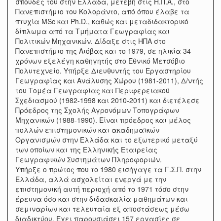
σπουδές του στην Ελλάδα, μετέβη στις Η.Π.Α., στο
Πανεπιστήμιο του Κολοράντο, από όπου έλαβε τα
πτυχία MSc και Ph.D., καθώς και μεταδιδακτορικό
δίπλωμα από τα Τμήματα Γεωγραφίας και
Πολιτικών Μηχανικών. Δίδαξε στις ΗΠΑ στο
Πανεπιστήμιο της Αιόβας και το 1979, σε ηλικία 34
χρόνων εξελέγη καθηγητής στο Εθνικό Μετσόβιο
Πολυτεχνείο. Υπήρξε Διευθυντής του Εργαστηρίου
Γεωγραφίας και Ανάλυσης Χώρου (1981-2011), Δ/ντής
του Τομέα Γεωγραφίας και Περιφερειακού
Σχεδιασμού (1982-1998 και 2010-2011) και διετέλεσε
Πρόεδρος της Σχολής Αγρονόμων Τοπογράφων
Μηχανικών (1988-1990). Είναι πρόεδρος και μέλος
πολλών επιστημονικών και ακαδημαϊκών
Οργανισμών στην Ελλάδα και το εξωτερικό μεταξύ
των οποίων και της Ελληνικής Εταιρείας
Γεωγραφικών Συστημάτων Πληροφοριών.
Υπήρξε ο πρώτος που το 1980 εισήγαγε τα Γ.Σ.Π. στην
Ελλάδα, αλλά ασχολείται ενεργά με την
επιστημονική αυτή περιοχή από το 1971 τόσο στην
έρευνα όσο και στην διδασκαλία μαθημάτων και
σεμιναρίων και τελευταία εξ αποστάσεως μέσω
διαδικτύου. Έχει παρουσιάσει 157 εργασίες σε