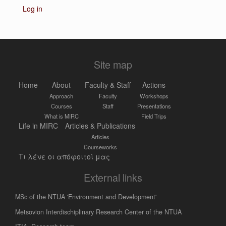
Log in
Site map
Home
About
Faculty & Staff
Actions
Approach
Faculty
Workshops
Courses
Staff
Presentations
What is MIRC
Field Trips
Life in MIRC
Articles & Publications
Articles
Courseworks
Τι λένε οι απόφοιτοί μας
External links
MSc of the NTUA 'Environment and Development'
Metsovion Interdischiplinary Research Center of the NTUA