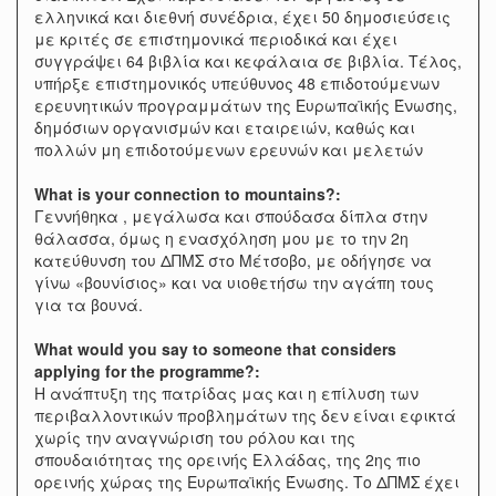
ελληνικά και διεθνή συνέδρια, έχει 50 δημοσιεύσεις
με κριτές σε επιστημονικά περιοδικά και έχει
συγγράψει 64 βιβλία και κεφάλαια σε βιβλία. Τέλος,
υπήρξε επιστημονικός υπεύθυνος 48 επιδοτούμενων
ερευνητικών προγραμμάτων της Ευρωπαϊκής Ένωσης,
δημόσιων οργανισμών και εταιρειών, καθώς και
πολλών μη επιδοτούμενων ερευνών και μελετών
What is your connection to mountains?:
Γεννήθηκα , μεγάλωσα και σπούδασα δίπλα στην
θάλασσα, όμως η ενασχόληση μου με το την 2η
κατεύθυνση του ΔΠΜΣ στο Μέτσοβο, με οδήγησε να
γίνω «βουνίσιος» και να υιοθετήσω την αγάπη τους
για τα βουνά.
What would you say to someone that considers
applying for the programme?:
Η ανάπτυξη της πατρίδας μας και η επίλυση των
περιβαλλοντικών προβλημάτων της δεν είναι εφικτά
χωρίς την αναγνώριση του ρόλου και της
σπουδαιότητας της ορεινής Ελλάδας, της 2ης πιο
ορεινής χώρας της Ευρωπαϊκής Ένωσης. Το ΔΠΜΣ έχει