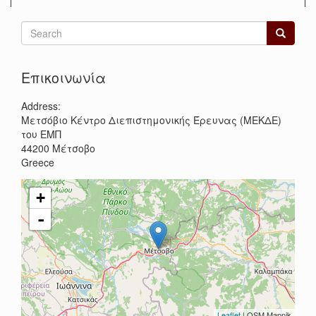
Search
form
Search
Επικοινωνία
Address:
Μετσόβιο Κέντρο Διεπιστημονικής Έρευνας (ΜΕΚΔΕ)
του ΕΜΠ
44200
Μέτσοβο
Greece
+
-
Leaflet
| OSM Mapnik