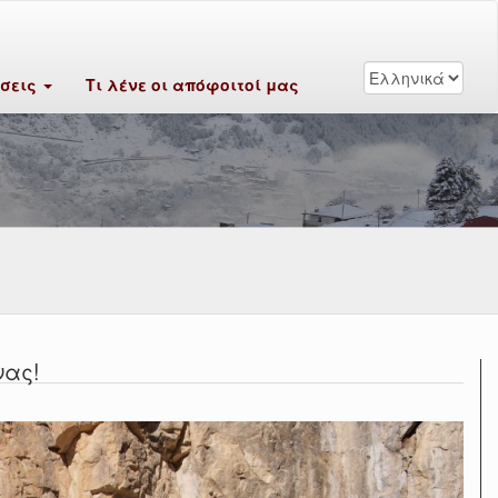
ύσεις
Τι λένε οι απόφοιτοί μας
νας!