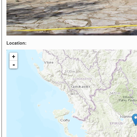
Location:
+
-