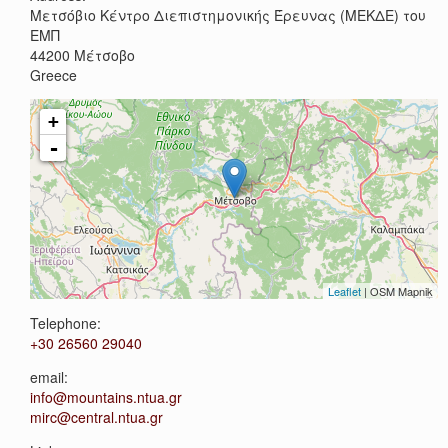
Μετσόβιο Κέντρο Διεπιστημονικής Έρευνας (ΜΕΚΔΕ) του
ΕΜΠ
44200
Μέτσοβο
Greece
+
-
Leaflet
| OSM Mapnik
Telephone:
+30 26560 29040
email:
info@mountains.ntua.gr
mirc@central.ntua.gr