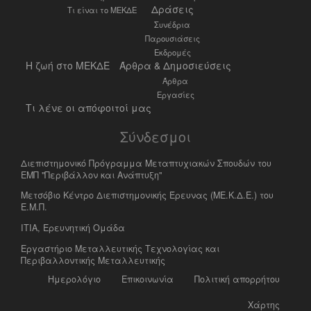
Δράσεις
Τι είναι το ΜΕΚΔΕ
Συνέδρια
Παρουσιάσεις
Εκδρομές
Η ζωή στο ΜΕΚΔΕ
Άρθρα & Δημοσιεύσεις
Άρθρα
Εργασίες
Τι λένε οι απόφοιτοί μας
Σύνδεσμοι
Διεπιστημονικό Πρόγραμμα Μεταπτυχιακών Σπουδών του
ΕΜΠ "Περιβάλλον και Ανάπτυξη"
Μετσόβιο Κέντρο Διεπιστημονικής Έρευνας (ΜΕ.Κ.Δ.Ε.) του
Ε.Μ.Π.
ΙΤΙΑ, Ερευνητική Ομάδα
Eργαστήριο Mεταλλευτικής Tεχνολογίας και
Περιβαλλοντικής Μεταλλευτικής
Ημερολόγιο
Επικοινωνία
Πολιτική απορρήτου
Χάρτης