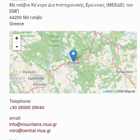
Μετσόβιο Κέντρο Διεπιστημονικής Έρευνας (ΜΕΚΔΕ) του
ΕΜΠ
44200
Μέτσοβο
Greece
+
-
Leaflet
| OSM Mapnik
Telephone:
+30 26560 29040
email:
info@mountains.ntua.gr
mirc@central.ntua.gr