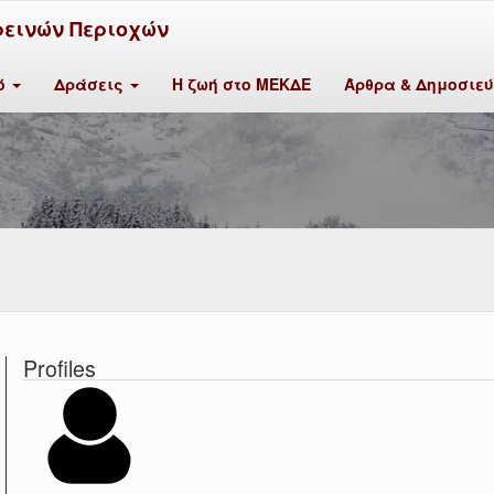
ρεινών Περιοχών
κό
Δράσεις
Η ζωή στο ΜΕΚΔΕ
Άρθρα & Δημοσιε
Profiles