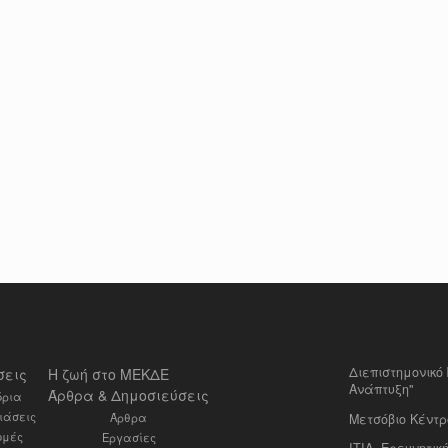
Διεπιστημονικ
σεις
Η ζωή στο ΜΕΚΔΕ
Ανάπτυξη"
Άρθρα & Δημοσιεύσεις
δρια
ιάσεις
Άρθρα
Μετσόβιο Κέντρο
ομές
Εργασίες