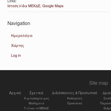
Links:
Ιστοσελίδα ΜΕΚΔΕ
,
Google Maps
Navigation
Ημερολόγιο
Χάρτης
Log in
Site map
Αρχική
Σχετικά
Διδάσκοντες & Προσωπικό
Δρά
Η φιλοσοφία μας
Καθηγητές
Συνέ
Μαθήματα
Προσωπικό
Παρουσ
Τι είναι το ΜΕΚΔΕ
Εκδρ