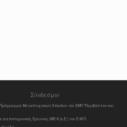
Σύνδεσμοι
ό Πρόγραμμα Μεταπτυχιακών Σπουδών του ΕΜΠ "Περιβάλλον και
 Διεπιστημονικής Έρευνας (ΜΕ.Κ.Δ.Ε.) του Ε.Μ.Π.