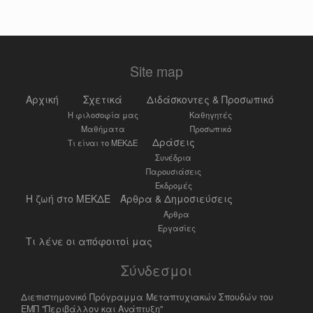
Site map
Αρχική
Σχετικά
Διδάσκοντες & Προσωπικό
Η φιλοσοφία μας
Καθηγητές
Μαθήματα
Προσωπικό
Δράσεις
Τι είναι το ΜΕΚΔΕ
Συνέδρια
Παρουσιάσεις
Εκδρομές
Η ζωή στο ΜΕΚΔΕ
Άρθρα & Δημοσιεύσεις
Άρθρα
Εργασίες
Τι λένε οι απόφοιτοί μας
Σύνδεσμοι
Διεπιστημονικό Πρόγραμμα Μεταπτυχιακών Σπουδών του
ΕΜΠ "Περιβάλλον και Ανάπτυξη"