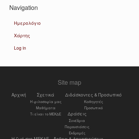
Navigation
Ημερολόγιο
Χάρτης
Log in
Site map
Αρχική
Σχετικά
Διδάσκοντες & Προσωπικό
Η φιλοσοφία μας
Καθηγητές
Μαθήματα
Προσωπικό
Δράσεις
Τι είναι το ΜΕΚΔΕ
Συνέδρια
Παρουσιάσεις
Εκδρομές
Η ζωή στο ΜΕΚΔΕ
Άρθρα & Δημοσιεύσεις