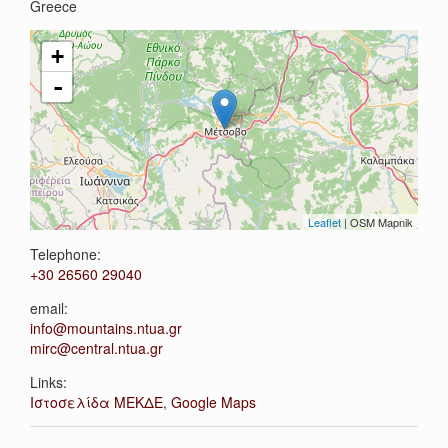
Greece
+
-
Leaflet
| OSM Mapnik
Telephone:
+30 26560 29040
email:
info@mountains.ntua.gr
mirc@central.ntua.gr
Links:
Ιστοσελίδα ΜΕΚΔΕ
,
Google Maps