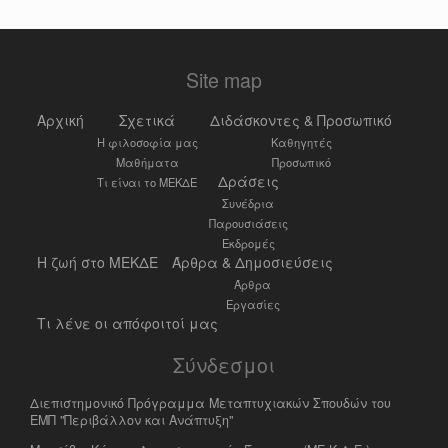
Site map
Αρχική
Σχετικά
Διδάσκοντες & Προσωπικό
Η φιλοσοφία μας
Καθηγητές
Μαθήματα
Προσωπικό
Δράσεις
Τι είναι το ΜΕΚΔΕ
Συνέδρια
Παρουσιάσεις
Εκδρομές
Η ζωή στο ΜΕΚΔΕ
Άρθρα & Δημοσιεύσεις
Άρθρα
Εργασίες
Τι λένε οι απόφοιτοί μας
Σύνδεσμοι
Διεπιστημονικό Πρόγραμμα Μεταπτυχιακών Σπουδών του
ΕΜΠ "Περιβάλλον και Ανάπτυξη"