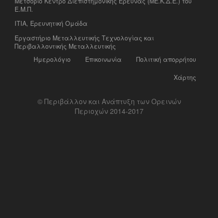
Μετσόβιο Κέντρο Διεπιστημονικής Έρευνας (ΜΕ.Κ.Δ.Ε.) του
Ε.Μ.Π.
ΙΤΙΑ, Ερευνητική Ομάδα
Eργαστήριο Mεταλλευτικής Tεχνολογίας και
Περιβαλλοντικής Μεταλλευτικής
Ημερολόγιο
Επικοινωνία
Πολιτική απορρήτου
Χάρτης
© Περιβάλλον και Ανάπτυξη των Ορεινών
Περιοχών 2014-2017