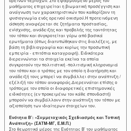
ορεινών περιοχών. Στο εφαρμοσμένο μέρος του
μαθήματος επιχειρείται η βιωματική προσέγγιση και
ανάγνωση των χαρακτηριστικών που καθορίζουν τη
φυσιογνωμία ενός ορεινού οικισμού.Η προτεινόμενη
άσκηση αναφέρεται σε ζητήματα προστασίας,
ενίσχυσης, ανάδειξης και προβολής της ταυτότητας
του τόπου και συγκροτείται γύρω από βασικά
ερωτήματα (όπως διατυπώθηκαν στις διαλέξεις, με
βάση τη βιβλιογραφία και κυρίως την προσωπική
εμπειρία - επιτόπια καταγραφή). Ειδικότερα
διερευνώνται τα στοιχεία εκείνα τα οποία
συγκροτούν την πολιτιστική -πολιτισμική κληρονομιά
του τόπου και ο τρόπος με τον οποίο η διατήρηση και
ανάδειξή τους μπορεί να συμβάλλει στην ανάπτυξη /
εξέλιξή του τόπου αναφοράς.Διερευνάται επίσης ο
τρόποςμε τον οποίο οι διαφορετικές επιστημονικές
ειδικότητες (εν προκειμένω του κάθε σπουδαστή)
μπορούν να συμβάλλουν στην ανάπτυξη του τόπου με
αξιοποίηση των ιδιαίτερων στοιχείων του.
Ενότητα Β’: «Συμμετοχικός Σχεδιασμός και Τοπική
Ανάπτυξη» (ΣΑΤΜ-ΜΓ, Ε.Μ.Π.)
Στο θεωρητικό μέρος της Ενότητας Β’ του μαθήματος