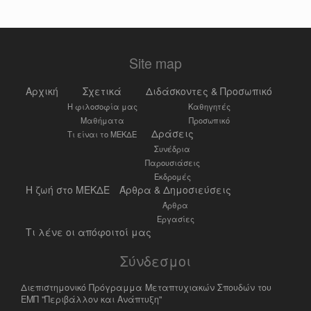
Site map
Αρχική
Σχετικά
Διδάσκοντες & Προσωπικό
Η φιλοσοφία μας
Καθηγητές
Μαθήματα
Προσωπικό
Δράσεις
Τι είναι το ΜΕΚΔΕ
Συνέδρια
Παρουσιάσεις
Εκδρομές
Η ζωή στο ΜΕΚΔΕ
Άρθρα & Δημοσιεύσεις
Άρθρα
Εργασίες
Τι λένε οι απόφοιτοί μας
Σύνδεσμοι
Διεπιστημονικό Πρόγραμμα Μεταπτυχιακών Σπουδών του
ΕΜΠ "Περιβάλλον και Ανάπτυξη"