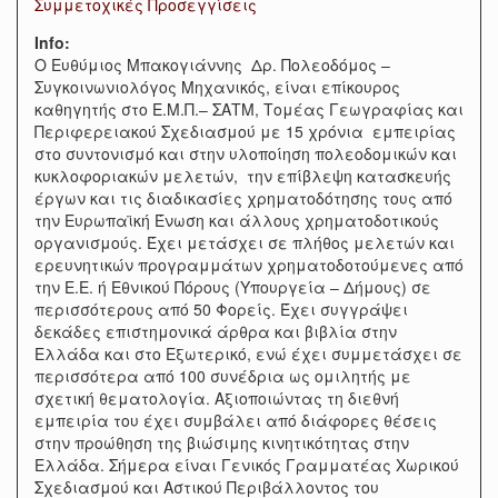
Συμμετοχικές Προσεγγίσεις
Info:
O Eυθύμιος Μπακογιάννης Δρ. Πολεοδόμος –
Συγκοινωνιολόγος Μηχανικός, είναι επίκουρος
καθηγητής στο Ε.Μ.Π.– ΣΑΤΜ, Τομέας Γεωγραφίας και
Περιφερειακού Σχεδιασμού με 15 χρόνια εμπειρίας
στο συντονισμό και στην υλοποίηση πολεοδομικών και
κυκλοφοριακών μελετών, την επίβλεψη κατασκευής
έργων και τις διαδικασίες χρηματοδότησης τους από
την Ευρωπαϊκή Ένωση και άλλους χρηματοδοτικούς
οργανισμούς. Έχει μετάσχει σε πλήθος μελετών και
ερευνητικών προγραμμάτων χρηματοδοτούμενες από
την Ε.Ε. ή Εθνικού Πόρους (Υπουργεία – Δήμους) σε
περισσότερους από 50 Φορείς. Έχει συγγράψει
δεκάδες επιστημονικά άρθρα και βιβλία στην
Ελλάδα και στο Εξωτερικό, ενώ έχει συμμετάσχει σε
περισσότερα από 100 συνέδρια ως ομιλητής με
σχετική θεματολογία. Αξιοποιώντας τη διεθνή
εμπειρία του έχει συμβάλει από διάφορες θέσεις
στην προώθηση της βιώσιμης κινητικότητας στην
Ελλάδα. Σήμερα είναι Γενικός Γραμματέας Χωρικού
Σχεδιασμού και Αστικού Περιβάλλοντος του