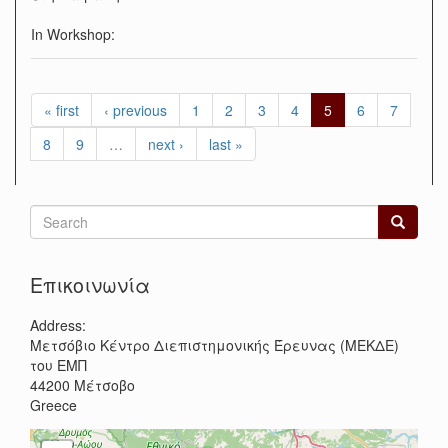
In Workshop:
« first
‹ previous
1
2
3
4
5
6
7
8
9
…
next ›
last »
Search
form
Search
Επικοινωνία
Address:
Μετσόβιο Κέντρο Διεπιστημονικής Έρευνας (ΜΕΚΔΕ)
του ΕΜΠ
44200
Μέτσοβο
Greece