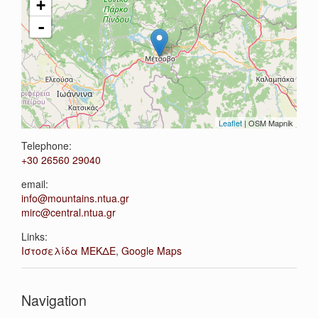
+
-
Leaflet
| OSM Mapnik
Telephone:
+30 26560 29040
email:
info@mountains.ntua.gr
mirc@central.ntua.gr
Links:
Ιστοσελίδα ΜΕΚΔΕ
,
Google Maps
Navigation