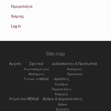
Ημερολόγιο
Χάρτης
Log in
Site map
Αρχική
Σχετικά
Διδάσκοντες & Προσωπικό
Η φιλοσοφία μας
Καθηγητές
Μαθήματα
Προσωπικό
Δράσεις
Τι είναι το ΜΕΚΔΕ
Συνέδρια
Παρουσιάσεις
Εκδρομές
Η ζωή στο ΜΕΚΔΕ
Άρθρα & Δημοσιεύσεις
Άρθρα
Εργασίες