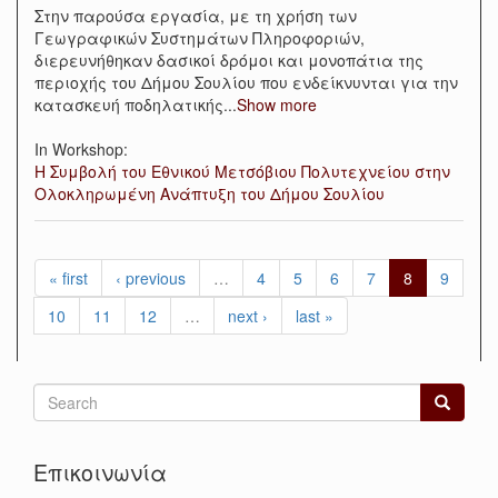
Στην παρούσα εργασία, με τη χρήση των
Γεωγραφικών Συστημάτων Πληροφοριών,
διερευνήθηκαν δασικοί δρόμοι και μονοπάτια της
περιοχής του Δήμου Σουλίου που ενδείκνυνται για την
κατασκευή ποδηλατικής
...
Show more
In Workshop:
Η Συμβολή του Εθνικού Μετσόβιου Πολυτεχνείου στην
Ολοκληρωμένη Ανάπτυξη του Δήμου Σουλίου
« first
‹ previous
…
4
5
6
7
8
9
10
11
12
…
next ›
last »
Search
form
Search
Επικοινωνία