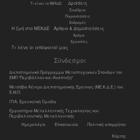
Δράσεις
Τι είναι το ΜΕΚΔΕ
Συνέδρια
Παρουσιάσεις
Εκδρομές
Η ζωή στο ΜΕΚΔΕ
Άρθρα & Δημοσιεύσεις
Άρθρα
Εργασίες
Τι λένε οι απόφοιτοί μας
Σύνδεσμοι
Διεπιστημονικό Πρόγραμμα Μεταπτυχιακών Σπουδών του
ΕΜΠ "Περιβάλλον και Ανάπτυξη"
Μετσόβιο Κέντρο Διεπιστημονικής Έρευνας (ΜΕ.Κ.Δ.Ε.) του
Ε.Μ.Π.
ΙΤΙΑ, Ερευνητική Ομάδα
Eργαστήριο Mεταλλευτικής Tεχνολογίας και
Περιβαλλοντικής Μεταλλευτικής
Ημερολόγιο
Επικοινωνία
Πολιτική απορρήτου
Χάρτης