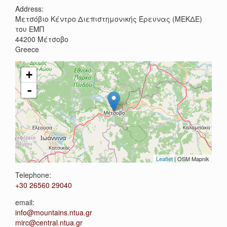
Address:
Μετσόβιο Κέντρο Διεπιστημονικής Έρευνας (ΜΕΚΔΕ)
του ΕΜΠ
44200
Μέτσοβο
Greece
+
-
Leaflet
| OSM Mapnik
Telephone:
+30 26560 29040
email:
info@mountains.ntua.gr
mirc@central.ntua.gr